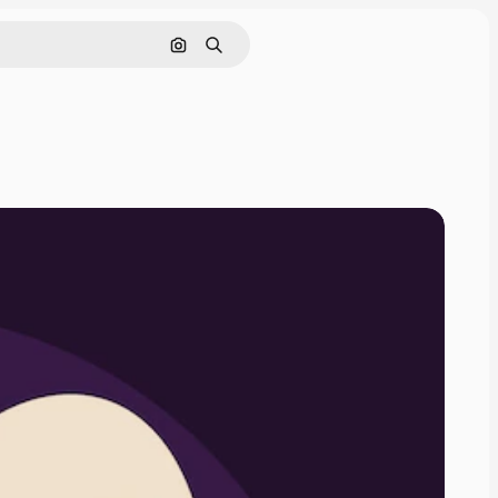
画像で検索
検索