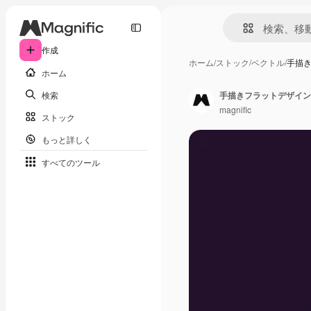
作成
ホーム
/
ストック
/
ベクトル
/
手描
ホーム
検索
手描きフラットデザイン
magnific
ストック
もっと詳しく
すべてのツール