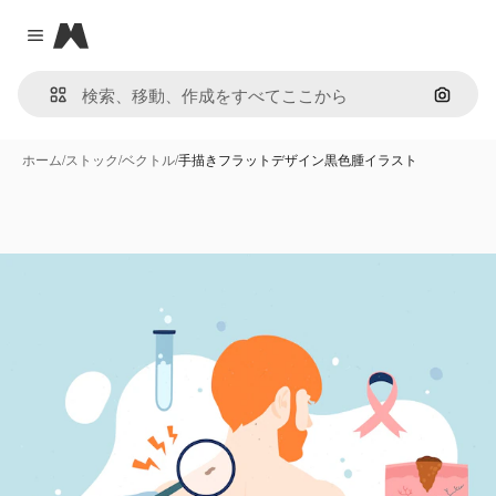
Magnific
Close menu
画像で
ホーム
/
ストック
/
ベクトル
/
手描きフラットデザイン黒色腫イラスト