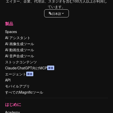
エイター、企業、代理店、スタジオを含む100万人以上が利用し
ています。
日本語
製品
Spaces
AI アシスタント
AI 画像生成ツール
AI 動画生成ツール
AI 音声合成ツール
ストックコンテンツ
Claude/ChatGPT向けMCP
新規
エージェント
新規
API
モバイルアプリ
すべてのMagnificツール
はじめに
Academy