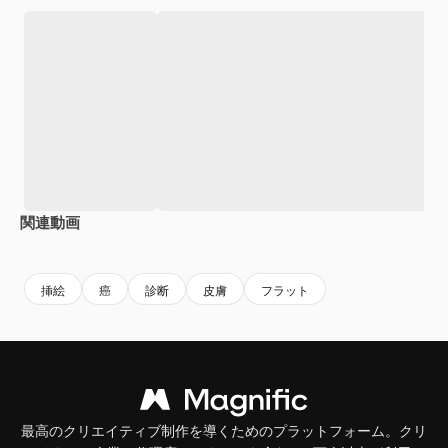
関連動画
Premium
Premium
Premium
Premium
挿絵
癌
診断
皮膚
フラット
最高のクリエイティブ制作を導くためのプラットフォーム。クリ