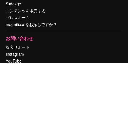
Slidesgo
コンテンツを販売する
プレスルーム
magnific.aiをお探しですか？
お問い合わせ
顧客サポート
Instagram
YouTube
LinkedIn
TikTok
Discord
X
Reddit
Copyright © 2010-
2026
Freepik Company S.L.U.
無断複写・転載を禁じま
す
.