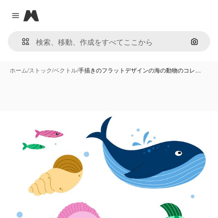
Magnific
Close menu
画像で
ホーム
/
ストック
/
ベクトル
/
手描きのフラットデザインの海の動物のコレ…