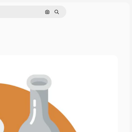
画像で検索
検索