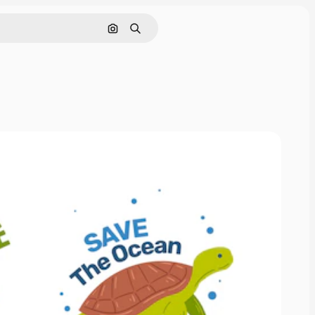
画像で検索
検索