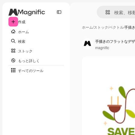
作成
ホーム
/
ストック
/
ベクトル
/
手描
ホーム
検索
手描きのフラットなデザ
magnific
ストック
もっと詳しく
すべてのツール