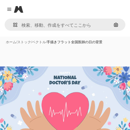
Magnific
Close menu
画像で
ホーム
/
ストック
/
ベクトル
/
手描きフラット全国医師の日の背景