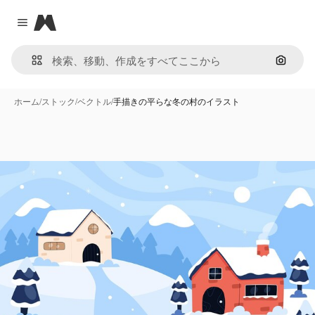
Magnific
Close menu
画像で
ホーム
/
ストック
/
ベクトル
/
手描きの平らな冬の村のイラスト