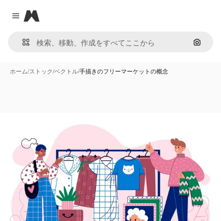
Magnific
Close menu
画像で
ホーム
/
ストック
/
ベクトル
/
手描きのフリーマーケットの概念