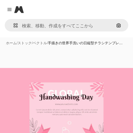
Magnific
Close menu
画像で
ホーム
/
ストック
/
ベクトル
/
手描きの世界手洗いの日縦型チラシテンプレ…