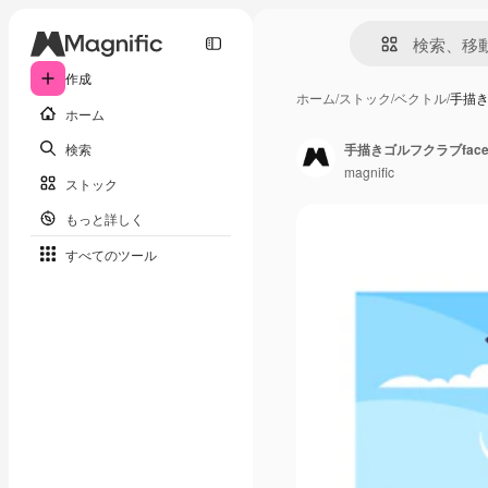
作成
ホーム
/
ストック
/
ベクトル
/
手描き
ホーム
検索
手描きゴルフクラブfac
magnific
ストック
もっと詳しく
すべてのツール