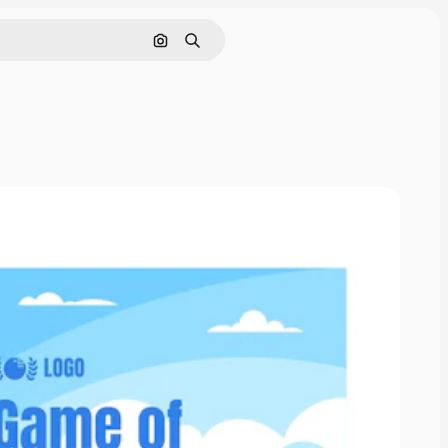
画像で検索
検索