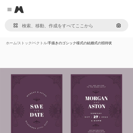
Magnific
Close menu
画像で
ホーム
/
ストック
/
ベクトル
/
手描きのゴシック様式の結婚式の招待状