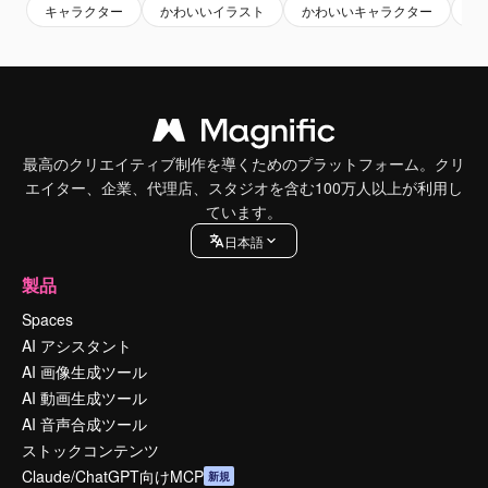
キャラクター
かわいいイラスト
かわいいキャラクター
イ
最高のクリエイティブ制作を導くためのプラットフォーム。クリ
エイター、企業、代理店、スタジオを含む100万人以上が利用し
ています。
日本語
製品
Spaces
AI アシスタント
AI 画像生成ツール
AI 動画生成ツール
AI 音声合成ツール
ストックコンテンツ
Claude/ChatGPT向けMCP
新規