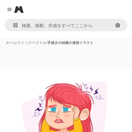
Magnific
Close menu
画像で
ホーム
/
ストック
/
ベクトル
/
手描きの頭痛の漫画イラスト