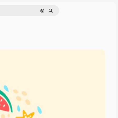
画像で検索
検索