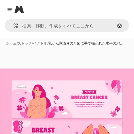
Magnific
Close menu
画像で
ホーム
/
ストック
/
ベクトル
/
乳がん意識月のために手で描かれた水平のバ…