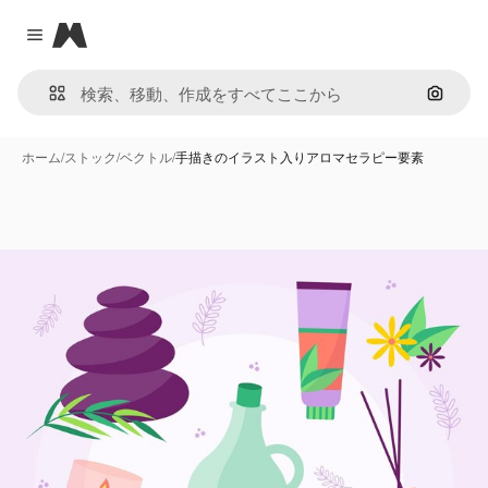
Magnific
Close menu
画像で
ホーム
/
ストック
/
ベクトル
/
手描きのイラスト入りアロマセラピー要素