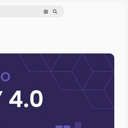
画像で検索
検索