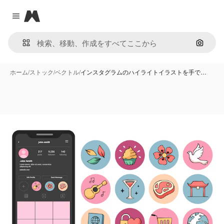
Magnific
Close menu
画像で
ホーム
/
ストック
/
ベクトル
/
インスタグラムのハイライトイラストを手で…