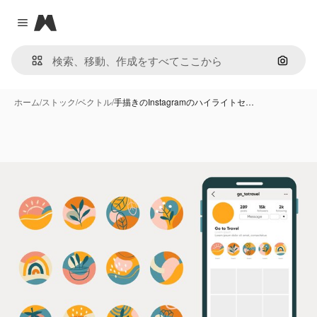
Magnific
Close menu
画像で
ホーム
/
ストック
/
ベクトル
/
手描きのInstagramのハイライトセ…