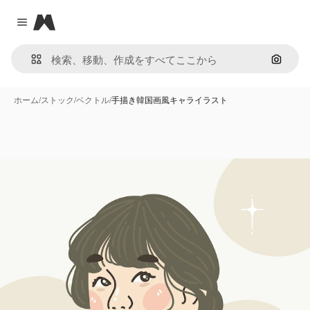
Magnific
Close menu
画像で
ホーム
/
ストック
/
ベクトル
/
手描き韓国画風キャライラスト