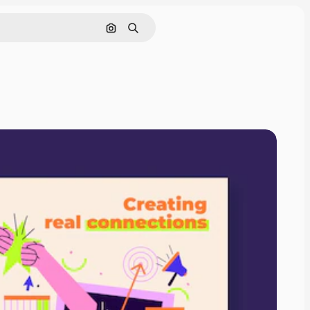
画像で検索
検索