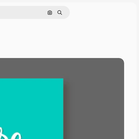
画像で検索
検索