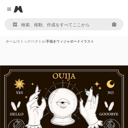
Magnific
Close menu
画像で
ホーム
/
ストック
/
ベクトル
/
手描きウィジャボードイラスト