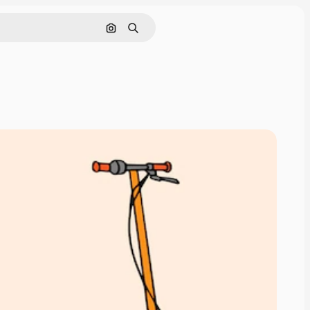
画像で検索
検索