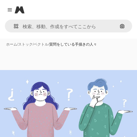
Magnific
Close menu
画像で
ホーム
/
ストック
/
ベクトル
/
質問をしている手描きの人々