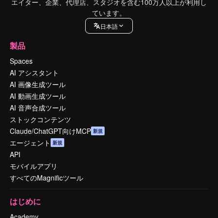
エイター、企業、代理店、スタジオを含む100万人以上が利用し
ています。
日本語
製品
Spaces
AI アシスタント
AI 画像生成ツール
AI 動画生成ツール
AI 音声合成ツール
ストックコンテンツ
Claude/ChatGPT向けMCP
新規
エージェント
新規
API
モバイルアプリ
すべてのMagnificツール
はじめに
Academy