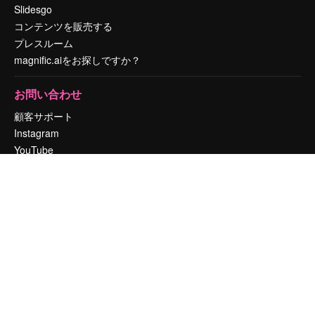
Slidesgo
コンテンツを販売する
プレスルーム
magnific.aiをお探しですか？
お問い合わせ
顧客サポート
Instagram
YouTube
LinkedIn
TikTok
Discord
X
Reddit
Copyright © 2010-
2026
Freepik Company S.L.U.
無断複写・転載を禁じま
す
.