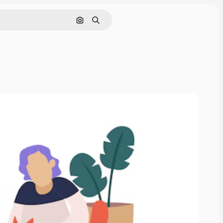
画像で検索
検索