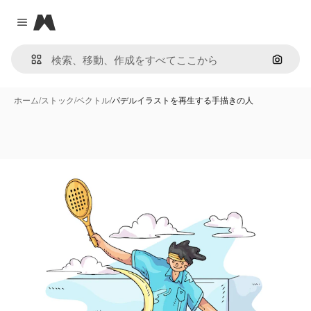
Magnific
Close menu
画像で
ホーム
/
ストック
/
ベクトル
/
パデルイラストを再生する手描きの人