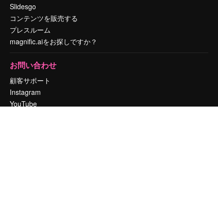
Slidesgo
コンテンツを販売する
プレスルーム
magnific.aiをお探しですか？
お問い合わせ
顧客サポート
Instagram
YouTube
LinkedIn
TikTok
Discord
X
Reddit
Copyright © 2010-
2026
Freepik Company S.L.U.
無断複写・転載を禁じま
す
.