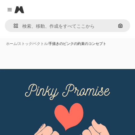
Magnific
Close menu
画像で
ホーム
/
ストック
/
ベクトル
/
手描きのピンクの約束のコンセプト