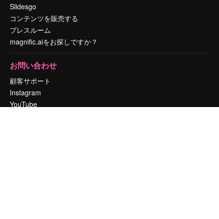
Slidesgo
コンテンツを販売する
プレスルーム
magnific.aiをお探しですか？
お問い合わせ
顧客サポート
Instagram
YouTube
LinkedIn
TikTok
Discord
X
Reddit
Copyright © 2010-
2026
Freepik Company S.L.U.
無断複写・転載を禁じま
す
.