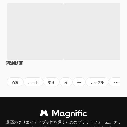
関連動画
Premium
Premium
Premium
Premium
約束
ハート
友達
愛
手
カップル
ハート
最高のクリエイティブ制作を導くためのプラットフォーム。クリ