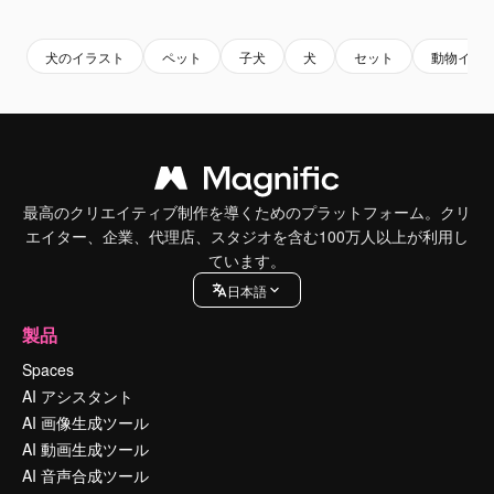
Premium
Premium
AIによって生成されました。
Premium
Premium
犬のイラスト
ペット
子犬
犬
セット
動物イラ
最高のクリエイティブ制作を導くためのプラットフォーム。クリ
エイター、企業、代理店、スタジオを含む100万人以上が利用し
ています。
日本語
製品
Spaces
AI アシスタント
AI 画像生成ツール
AI 動画生成ツール
AI 音声合成ツール