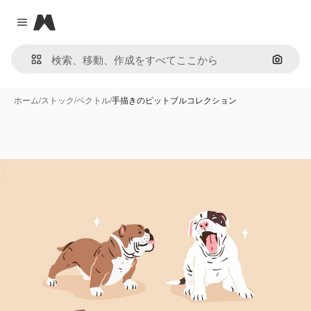
Magnific
Close menu
画像で
ホーム
/
ストック
/
ベクトル
/
手描きのピットブルコレクション