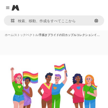
Magnific
Close menu
画像で
ホーム
/
ストック
/
ベクトル
/
手描きプライドの日カップルコレクションイ…