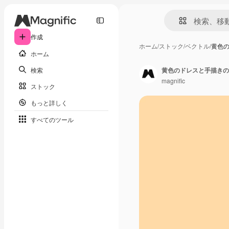
作成
ホーム
/
ストック
/
ベクトル
/
黄色
ホーム
検索
黄色のドレスと手描きの
magnific
ストック
もっと詳しく
すべてのツール