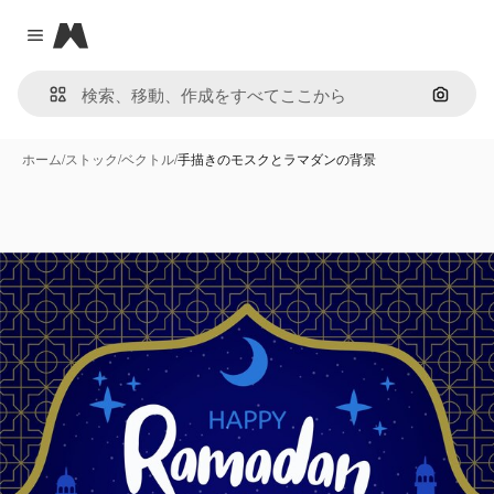
Magnific
Close menu
画像で
ホーム
/
ストック
/
ベクトル
/
手描きのモスクとラマダンの背景