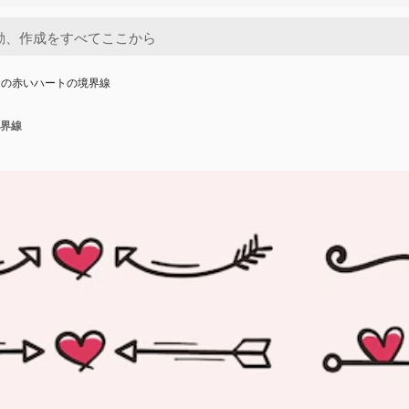
きの赤いハートの境界線
界線