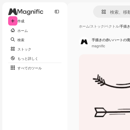
作成
ホーム
/
ストック
/
ベクトル
/
手描
ホーム
検索
手描きの赤いハートの境
magnific
ストック
もっと詳しく
すべてのツール