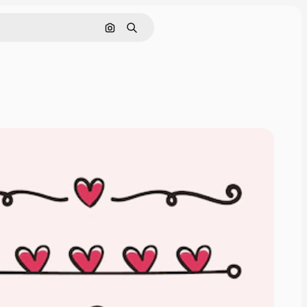
画像で検索
検索