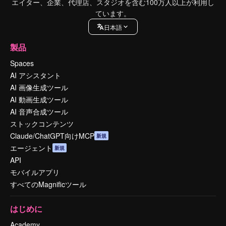
エイター、企業、代理店、スタジオを含む100万人以上が利用し
ています。
日本語
製品
Spaces
AI アシスタント
AI 画像生成ツール
AI 動画生成ツール
AI 音声合成ツール
ストックコンテンツ
Claude/ChatGPT向けMCP
新規
エージェント
新規
API
モバイルアプリ
すべてのMagnificツール
はじめに
Academy