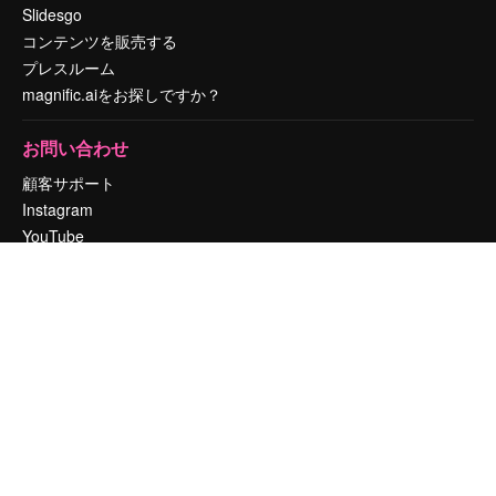
Slidesgo
コンテンツを販売する
プレスルーム
magnific.aiをお探しですか？
お問い合わせ
顧客サポート
Instagram
YouTube
LinkedIn
TikTok
Discord
X
Reddit
Copyright © 2010-
2026
Freepik Company S.L.U.
無断複写・転載を禁じま
す
.