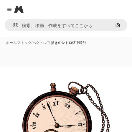
Magnific
Close menu
画像で
ホーム
/
ストック
/
ベクトル
/
手描きのレトロ懐中時計