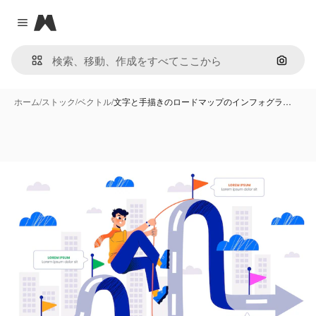
Magnific
Close menu
画像で
ホーム
/
ストック
/
ベクトル
/
文字と手描きのロードマップのインフォグラ…