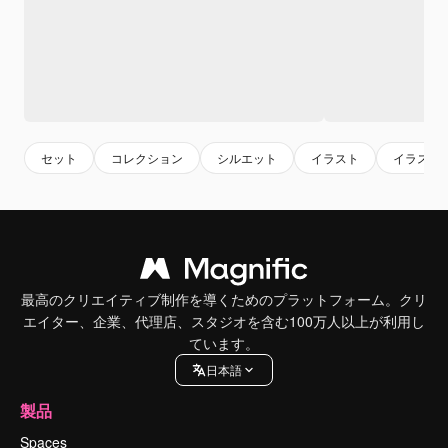
セット
コレクション
シルエット
イラスト
イラスト
最高のクリエイティブ制作を導くためのプラットフォーム。クリ
エイター、企業、代理店、スタジオを含む100万人以上が利用し
ています。
日本語
製品
Spaces