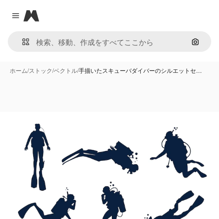
Magnific
Close menu
画像で
ホーム
/
ストック
/
ベクトル
/
手描いたスキューバダイバーのシルエットセ…