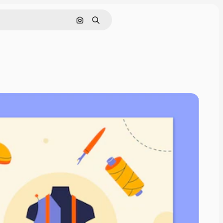
画像で検索
検索