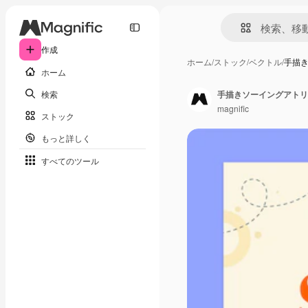
作成
ホーム
/
ストック
/
ベクトル
/
手描
ホーム
検索
手描きソーイングアトリ
magnific
ストック
もっと詳しく
すべてのツール