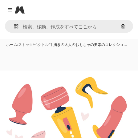
Magnific
Close menu
画像で
ホーム
/
ストック
/
ベクトル
/
手描きの大人のおもちゃの要素のコレクショ…