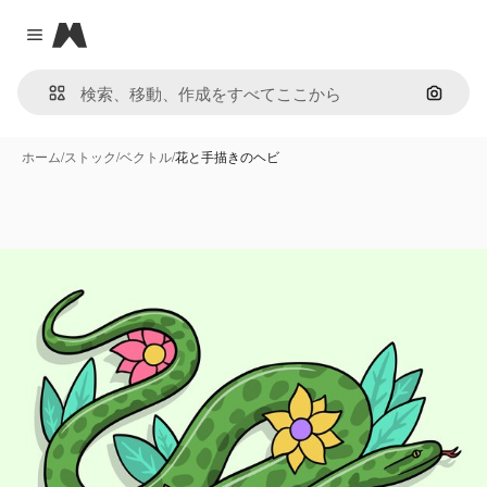
Magnific
Close menu
画像で
ホーム
/
ストック
/
ベクトル
/
花と手描きのヘビ