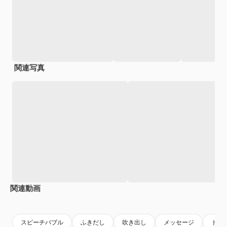
関連写真
関連動画
Premium
Premium
AIによって生成されました。
Premium
Premium
AIによっ
スピーチバブル
ふきだし
吹き出し
メッセージ
トー