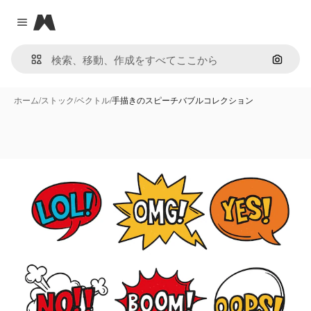
Magnific
Close menu
画像で
ホーム
/
ストック
/
ベクトル
/
手描きのスピーチバブルコレクション