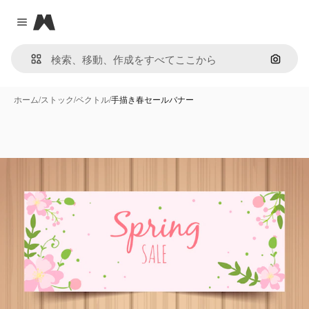
Magnific
Close menu
画像で
ホーム
/
ストック
/
ベクトル
/
手描き春セールバナー