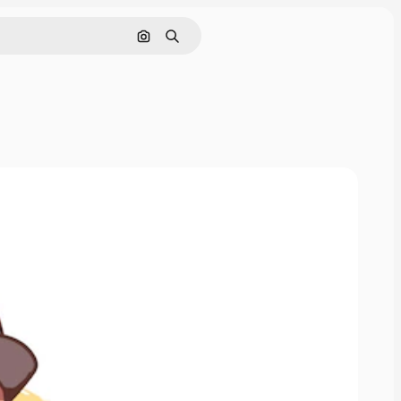
画像で検索
検索