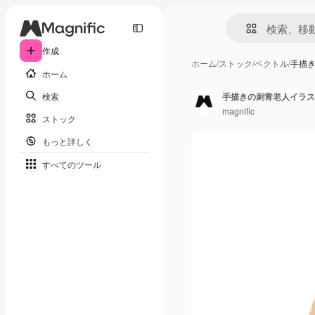
作成
ホーム
/
ストック
/
ベクトル
/
手描
ホーム
検索
手描きの刺青老人イラス
magnific
ストック
もっと詳しく
すべてのツール