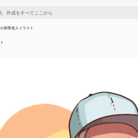
きの刺青老人イラスト
ト