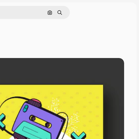
画像で検索
検索