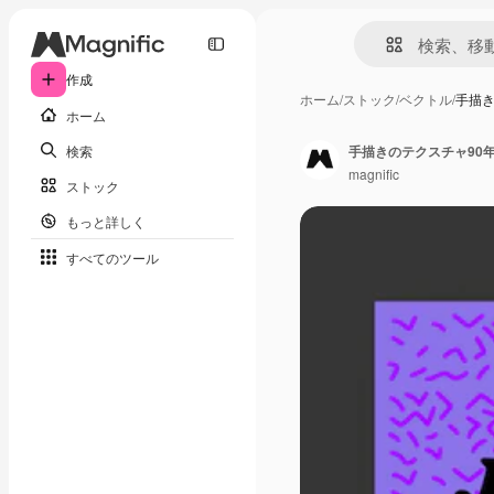
作成
ホーム
/
ストック
/
ベクトル
/
手描き
ホーム
検索
手描きのテクスチャ90
magnific
ストック
もっと詳しく
すべてのツール