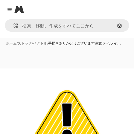
Magnific
Close menu
画像で
ホーム
/
ストック
/
ベクトル
/
手描きありがとうございます注意ラベル イ…