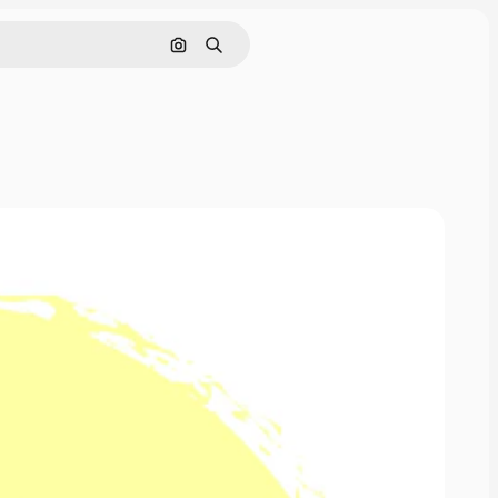
画像で検索
検索