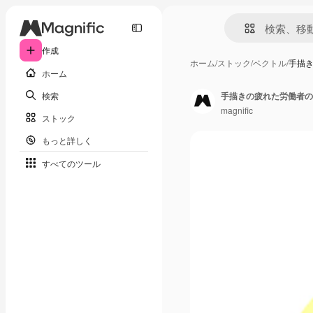
作成
ホーム
/
ストック
/
ベクトル
/
手描
ホーム
検索
手描きの疲れた労働者の
magnific
ストック
もっと詳しく
すべてのツール