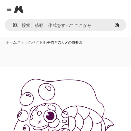
Magnific
Close menu
画像で
ホーム
/
ストック
/
ベクトル
/
手描きのカメの概要図