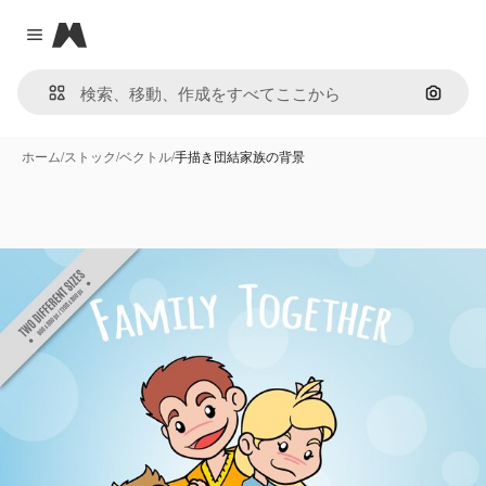
Magnific
Close menu
画像で
ホーム
/
ストック
/
ベクトル
/
手描き団結家族の背景