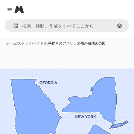
Magnific
Close menu
画像で
ホーム
/
ストック
/
ベクトル
/
手描きのアメリカの州の白地図の図