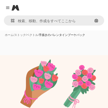
Magnific
Close menu
画像で
ホーム
/
ストック
/
ベクトル
/
手描きのバレンタインブーケパック