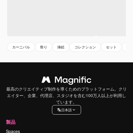
カーニバル
祭り
挿絵
コレクション
セット
お
最高のクリエイティブ制作を導くためのプラットフォーム。クリ
エイター、企業、代理店、スタジオを含む100万人以上が利用し
ています。
日本語
製品
Spaces