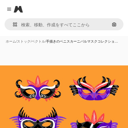
Magnific
Close menu
画像で
ホーム
/
ストック
/
ベクトル
/
手描きのベニスカーニバルマスクコレクショ…