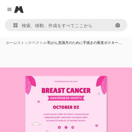
Magnific
Close menu
画像で
ホーム
/
ストック
/
ベクトル
/
乳がん意識月のために手描きの垂直ポスター…